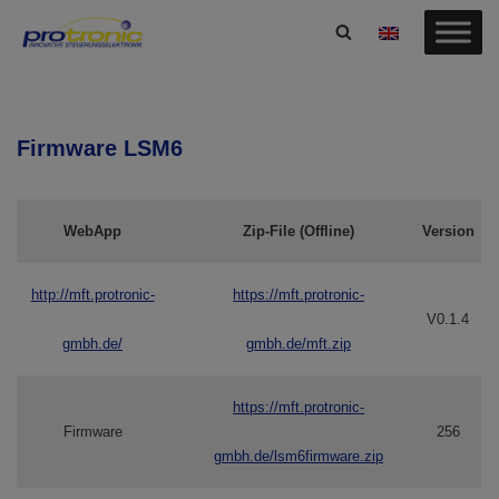
Zum
Inhalt
springen
Firmware LSM6
WebApp
Zip-File (Offline)
Version
http://mft.protronic-
https://mft.protronic-
V0.1.4
gmbh.de/
gmbh.de/mft.zip
https://mft.protronic-
Firmware
256
gmbh.de/lsm6firmware.zip