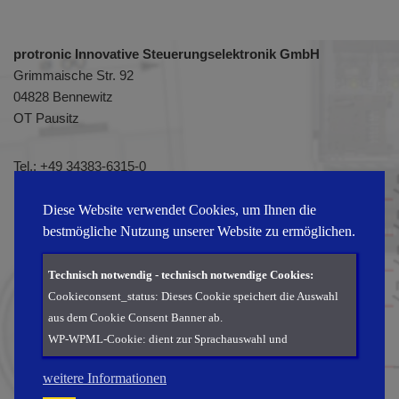
protronic Innovative Steuerungselektronik GmbH
Grimmaische Str. 92
04828 Bennewitz
OT Pausitz
Tel.:
+49 34383-6315-0
Fax: +49 34383-6315-51
E-Mail:
info@protronic-gmbh.de
Diese Website verwendet Cookies, um Ihnen die
bestmögliche Nutzung unserer Website zu ermöglichen.
Technisch notwendig - technisch notwendige Cookies:
Cookieconsent_status: Dieses Cookie speichert die Auswahl
aus dem Cookie Consent Banner ab.
WP-WPML-Cookie: dient zur Sprachauswahl und
Übersetzung der Seite.
weitere Informationen