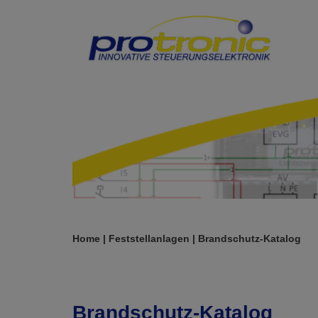
Zum
Inhalt
springen
Home
|
Feststellanlagen
|
Brandschutz-Katalog
Brandschutz-Katalog