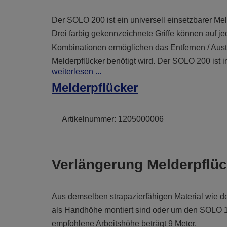
Der SOLO 200 ist ein universell einsetzbarer Meld
Drei farbig gekennzeichnete Griffe können auf j
Kombinationen ermöglichen das Entfernen / Aust
Melderpflücker benötigt wird. Der SOLO 200 ist 
weiterlesen ...
immer parallel zur Decke entfernen, auch Melder d
Melderpflücker
Artikelnummer:
1205000006
Verlängerung Melderpflü
Aus demselben strapazierfähigen Material wie d
als Handhöhe montiert sind oder um den SOLO 10
empfohlene Arbeitshöhe beträgt 9 Meter.