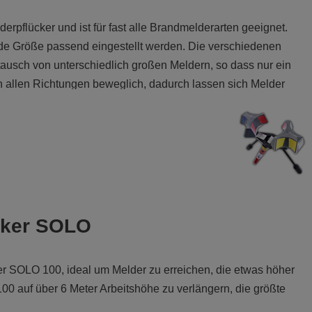
erpflücker und ist für fast alle Brandmelderarten geeignet.
ede Größe passend eingestellt werden. Die verschiedenen
ausch von unterschiedlich großen Meldern, so dass nur ein
in allen Richtungen beweglich, dadurch lassen sich Melder
ie nicht von direkt unterhalb zu erreichen sind.
cker SOLO
er SOLO 100, ideal um Melder zu erreichen, die etwas höher
0 auf über 6 Meter Arbeitshöhe zu verlängern, die größte