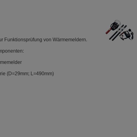
zur Funktionsprüfung von Wärmemeldern.
omponenten:
rmemelder
terie (D=29mm; L=490mm)