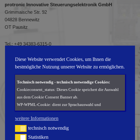
protronic Innovative Steuerungselektronik GmbH
Grimmaische Str. 92
04828 Bennewitz
OT Pausitz
Tel.:
+49 34383-6315-0
Fax: +49 34383-6315-51
E-Mail:
info@protronic-gmbh.de
Diese Website verwendet Cookies, um Ihnen die
bestmögliche Nutzung unserer Website zu ermöglichen.
Technisch notwendig - technisch notwendige Cookies:
Cookieconsent_status: Dieses Cookie speichert die Auswahl
aus dem Cookie Consent Banner ab.
WP-WPML-Cookie: dient zur Sprachauswahl und
Übersetzung der Seite.
weitere Informationen
Statistiken - Cookies und Services zur statistischen
technisch notwendig
technisch notwendig
Erhebung:
Statistiken
Statistiken