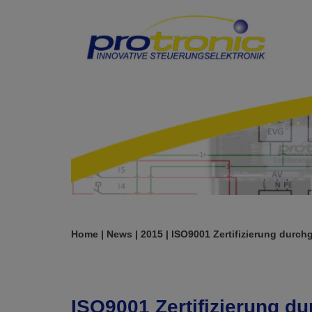
Zum
Inhalt
springen
Home
|
News
|
2015
|
ISO9001 Zertifizierung durch
ISO9001 Zertifizierung du