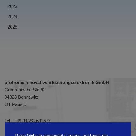
2023
2024
2025
protronic Innovative Steuerungselektronik GmbH
Grimmaische Str. 92
04828 Bennewitz
OT Pausitz
Tel.:
+49 34383-6315-0
Fax: +49 34383-6315-51
E-Mail:
info@protronic-gmbh.de
Diese Website verwendet Cookies, um Ihnen die