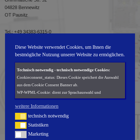
04828 Bennewitz
OT Pausitz
Tel.:
+49 34383-6315-0
Fax: +49 34383-6315-51
E-Mail:
info@protronic-gmbh.de
Diese Website verwendet Cookies, um Ihnen die
bestmögliche Nutzung unserer Website zu ermöglichen.
Technisch notwendig - technisch notwendige Cookies:
Cookieconsent_status: Dieses Cookie speichert die Auswahl
aus dem Cookie Consent Banner ab.
WP-WPML-Cookie: dient zur Sprachauswahl und
Übersetzung der Seite.
weitere Informationen
Statistiken - Cookies und Services zur statistischen
technisch notwendig
technisch notwendig
Erhebung:
Statistiken
Statistiken
Google Analytics: Dieser Dienst wird von der Firma Google
Marketing
Marketing
Ireland Ltd., Gordon House, Barrow Street, Dublin 4, Irland